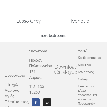
Lusso Grey
Hypnotic
more bedrooms ›
Showroom
Αρχική
Κρεβατοκάμαρες
Ηρώων
Καρέκλες
Download
Πολυτεχνείου
Catalogue
171
Καναπέδες
Εργοστάσιο
Λάρισα
Gallery
11ο χμλ
Τ: 24130-
Επικοινωνία
Λάρισας –
Δήλωση
15269
απορρήτου και
Αγιάς
προστασίας
Πλατύκαμπος,
Προσωπικών