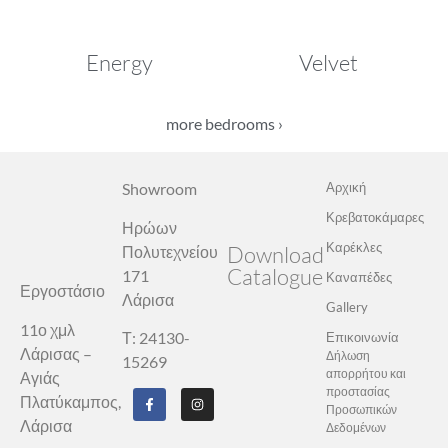
Energy
Velvet
more bedrooms ›
Showroom
Αρχική
Κρεβατοκάμαρες
Ηρώων
Καρέκλες
Download
Πολυτεχνείου
Catalogue
171
Καναπέδες
Εργοστάσιο
Λάρισα
Gallery
11ο χμλ
Τ: 24130-
Επικοινωνία
Λάρισας –
Δήλωση
15269
απορρήτου και
Αγιάς
προστασίας
Πλατύκαμπος,
Προσωπικών
Λάρισα
Δεδομένων