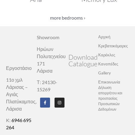
more bedrooms ›
Showroom
Αρχική
Κρεβατοκάμαρες
Ηρώων
Καρέκλες
Download
Πολυτεχνείου
Catalogue
171
Καναπέδες
Εργοστάσιο
Λάρισα
Gallery
11ο χμλ
Τ: 24130-
Επικοινωνία
Λάρισας –
Δήλωση
15269
απορρήτου και
Αγιάς
προστασίας
Πλατύκαμπος,
Προσωπικών
Λάρισα
Δεδομένων
K:
6946 695
264