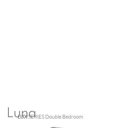
Luna
LUX
SERIES Double Bedroom