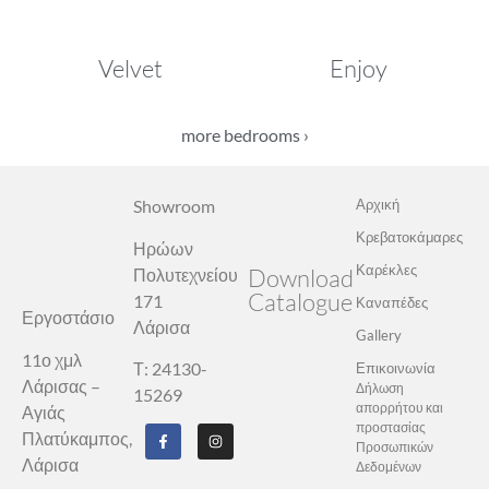
Velvet
Enjoy
more bedrooms ›
Showroom
Αρχική
Κρεβατοκάμαρες
Ηρώων
Καρέκλες
Download
Πολυτεχνείου
Catalogue
171
Καναπέδες
Εργοστάσιο
Λάρισα
Gallery
11ο χμλ
Τ: 24130-
Επικοινωνία
Λάρισας –
Δήλωση
15269
απορρήτου και
Αγιάς
προστασίας
Πλατύκαμπος,
Προσωπικών
Λάρισα
Δεδομένων