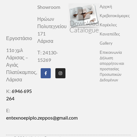
Showroom
Αρχική
Κρεβατοκάμαρες
Ηρώων
Download
Καρέκλες
Πολυτεχνείου
Catalogue
171
Καναπέδες
Εργοστάσιο
Λάρισα
Gallery
11ο χμλ
Τ: 24130-
Επικοινωνία
Λάρισας –
Δήλωση
15269
απορρήτου και
Αγιάς
προστασίας
Πλατύκαμπος,
Προσωπικών
Λάρισα
Δεδομένων
K:
6946 695
264
E:
entexnoepiplo.zeppos@gmail.com